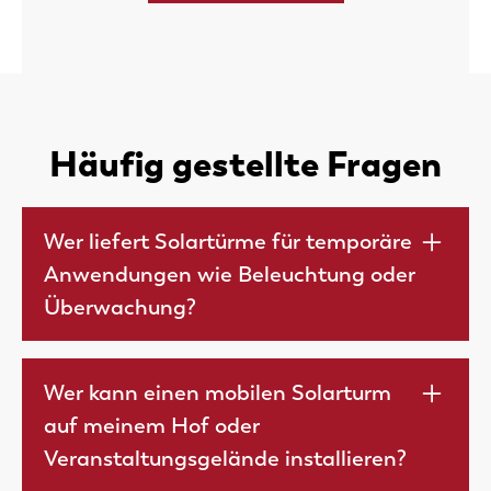
Häufig gestellte Fragen
Wer liefert Solartürme für temporäre
Anwendungen wie Beleuchtung oder
Überwachung?
GR Technics fertigt und vertreibt mobile
Solartürme nach Maß. Für die Vermietung von
Wer kann einen mobilen Solarturm
mobilen Kameramasten verweisen wir Sie gerne
auf meinem Hof oder
an einen unserer Stammkunden. Für die
Veranstaltungsgelände installieren?
Vermietung von mobilen
Solarbeleuchtungsmasten verfügen wir über eine