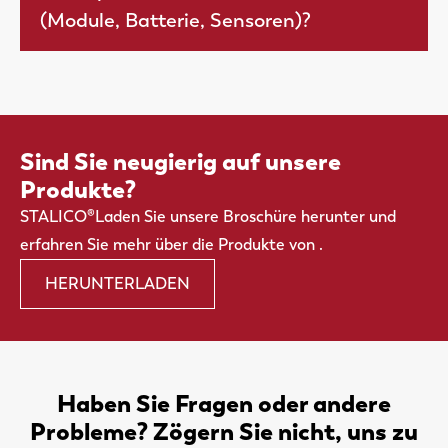
(Module, Batterie, Sensoren)?
Brennstoffzelle erzeugt zwar CO₂, aber im
Vergleich zu einem Dieselgenerator ist dies sehr
Die Kapazität des Solarturms wird hauptsächlich
gering.
durch den Stromverbrauch des Beleuchtungs- und
Überwachungssystems bestimmt. Wir arbeiten
gerne mit dem Kunden zusammen, um diesen
Sind Sie neugierig auf unsere
Verbrauch zu optimieren, damit der Solarturm
immer eine optimale Kapazität hat.
Produkte?
STALICO®Laden Sie unsere Broschüre herunter und
erfahren Sie mehr über die Produkte von .
HERUNTERLADEN
Haben Sie Fragen oder andere
Probleme? Zögern Sie nicht, uns zu