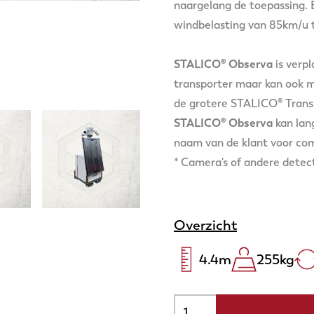
naargelang de toepassing. E
windbelasting van 85km/u 
STALICO® Observa
is verp
transporter maar kan ook m
de grotere STALICO® Trans
STALICO® Observa
kan lan
naam van de klant voor co
* Camera's of andere dete
Overzicht
4.4
m
255
kg