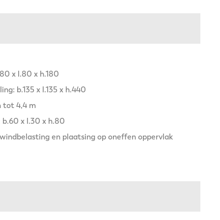
80 x l.80 x h.180
ng: b.135 x l.135 x h.440
 tot 4,4 m
b.60 x l.30 x h.80
 windbelasting en plaatsing op oneffen oppervlak