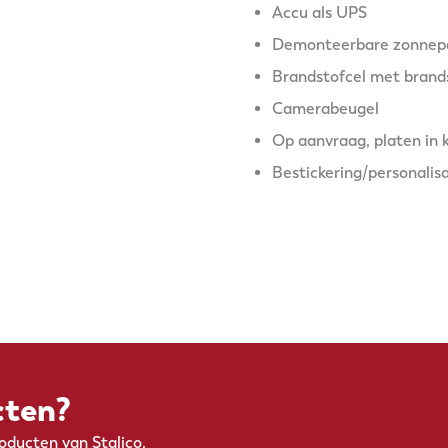
Accu als UPS
Demonteerbare zonnep
Brandstofcel met brands
Camerabeugel
Op aanvraag, platen in 
Bestickering/personalisa
cten?
ducten van Stalico.