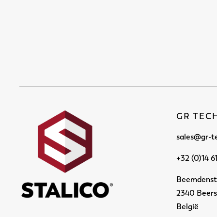
GR TEC
sales@gr-t
+32 (0)14 6
Beemdenst
2340 Beer
België