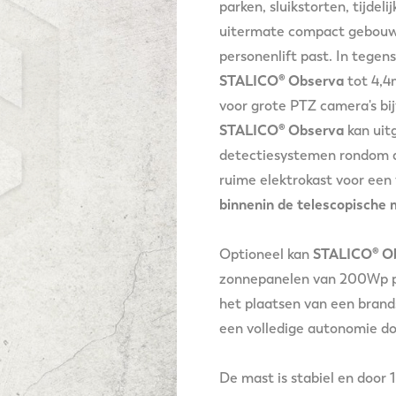
parken, sluikstorten, tijde
uitermate compact gebouwd
personenlift past. In tege
STALICO® Observa
tot 4,4
voor grote PTZ camera's bi
STALICO® Observa
kan uit
detectiesystemen rondom d
ruime elektrokast voor een
binnenin de telescopische
Optioneel kan
STALICO® O
zonnepanelen van 200Wp per
het plaatsen van een brand
een volledige autonomie do
De mast is stabiel en door