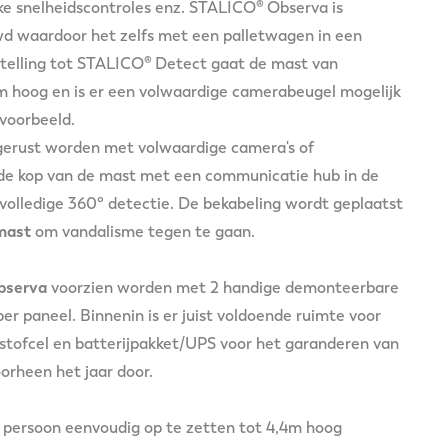
lijke snelheidscontroles enz. STALICO® Observa is
 waardoor het zelfs met een palletwagen in een
nstelling tot STALICO® Detect gaat de mast van
m hoog en is er een volwaardige camerabeugel mogelijk
jvoorbeeld.
gerust worden met volwaardige camera's of
e kop van de mast met een communicatie hub in de
 volledige 360° detectie. De bekabeling wordt geplaatst
 mast
om vandalisme tegen te gaan.
bserva
voorzien worden met 2 handige demonteerbare
 paneel. Binnenin is er juist voldoende ruimte voor
stofcel en batterijpakket/UPS voor het garanderen van
orheen het jaar door.
 1 persoon eenvoudig op te zetten tot 4,4m hoog