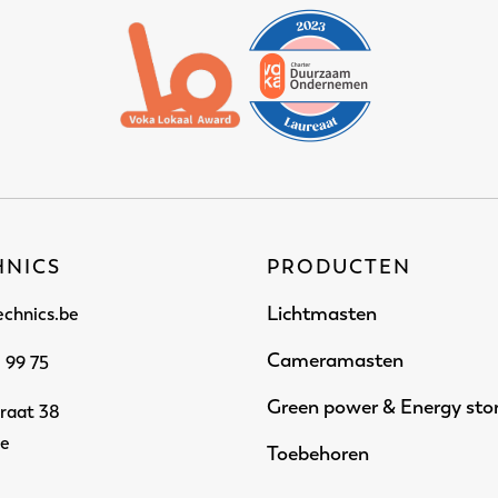
HNICS
PRODUCTEN
Lichtmasten
echnics.be
Cameramasten
1 99 75
Green power & Energy sto
raat 38
se
Toebehoren