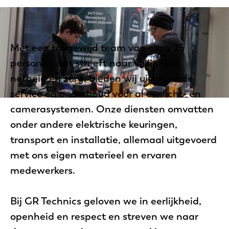
Met een toegewijd team van circa 25
personen dat streeft naar veiligheid,
netheid en zorg, bieden wij uitgebreide
service en onderhoud voor al uw licht- en
camerasystemen. Onze diensten omvatten
onder andere elektrische keuringen,
transport en installatie, allemaal uitgevoerd
met ons eigen materieel en ervaren
medewerkers.
Bij GR Technics geloven we in eerlijkheid,
openheid en respect en streven we naar