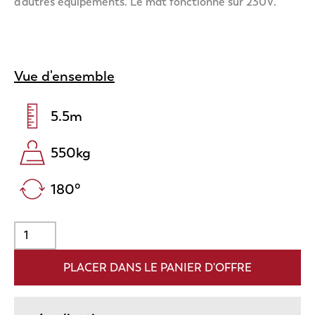
d'autres équipements. Le mât fonctionne sur 230V.
Vue d'ensemble
5.5
m
550
kg
180
°